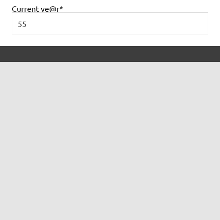
Current ye
@r
*