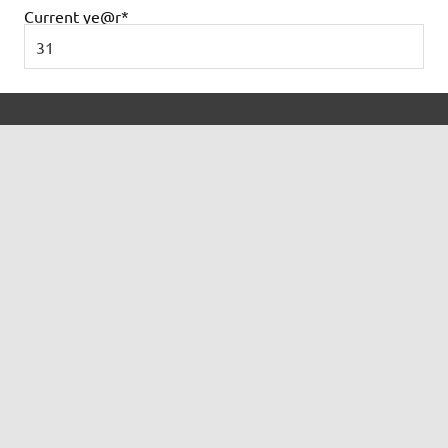
Current ye
@r
*