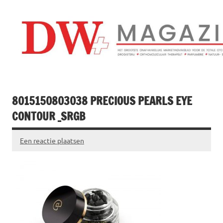
Doorgaan
naar
inhoud
Drogistenweekb
DW Magazine
8015150803038 PRECIOUS PEARLS EYE
CONTOUR _SRGB
Een reactie plaatsen