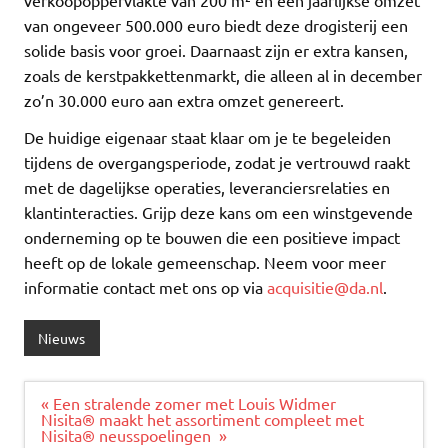
verkoopoppervlakte van 200 m² en een jaarlijkse omzet
van ongeveer 500.000 euro biedt deze drogisterij een
solide basis voor groei. Daarnaast zijn er extra kansen,
zoals de kerstpakkettenmarkt, die alleen al in december
zo’n 30.000 euro aan extra omzet genereert.
De huidige eigenaar staat klaar om je te begeleiden
tijdens de overgangsperiode, zodat je vertrouwd raakt
met de dagelijkse operaties, leveranciersrelaties en
klantinteracties. Grijp deze kans om een winstgevende
onderneming op te bouwen die een positieve impact
heeft op de lokale gemeenschap. Neem voor meer
informatie contact met ons op via
acquisitie@da.nl
.
Nieuws
Bericht
« Een stralende zomer met Louis Widmer
navigatie
Nisita® maakt het assortiment compleet met
Nisita® neusspoelingen »