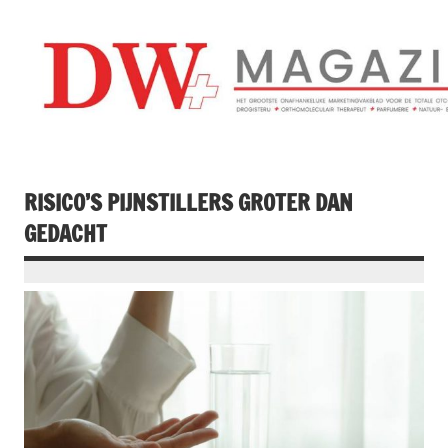
Doorgaan
naar
inhoud
Drogistenweekb
DW Magazine
RISICO’S PIJNSTILLERS GROTER DAN
GEDACHT