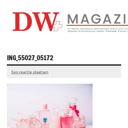
Doorgaan
naar
inhoud
Drogistenweekb
DW Magazine
ING_55027_05172
Een reactie plaatsen