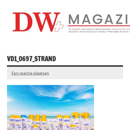
Doorgaan
naar
inhoud
Drogistenweekb
DW Magazine
VD1_0697_STRAND
Een reactie plaatsen