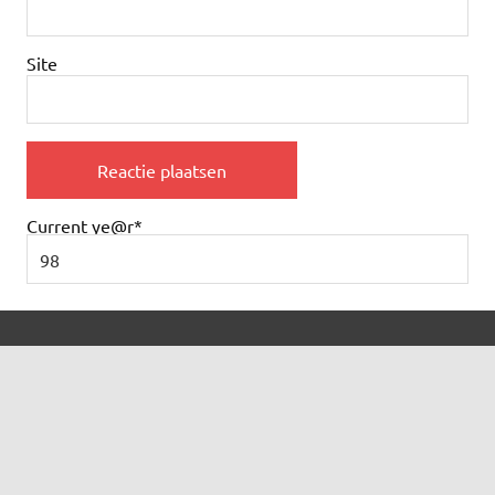
Site
Current ye
@r
*