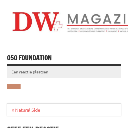
Doorgaan
naar
inhoud
Drogistenweekb
DW Magazine
050 FOUNDATION
Een reactie plaatsen
Bericht
« Natural Side
navigatie