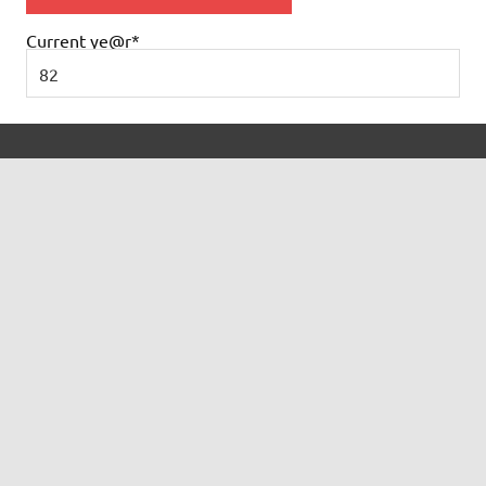
Current ye
@r
*