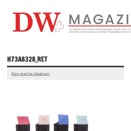
Doorgaan
naar
inhoud
Drogistenweekb
DW Magazine
H73A8328_RET
Een reactie plaatsen