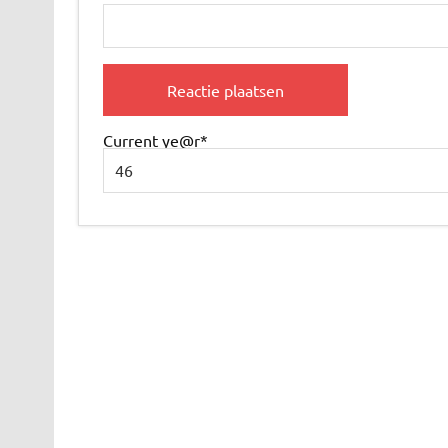
Current ye
@r
*