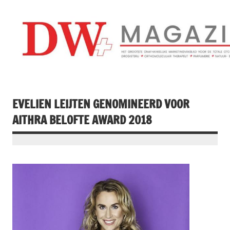
Doorgaan
naar
inhoud
Drogistenweekb
DW Magazine
EVELIEN LEIJTEN GENOMINEERD VOOR
AITHRA BELOFTE AWARD 2018