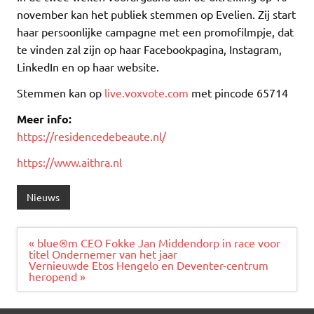
november kan het publiek stemmen op Evelien. Zij start
haar persoonlijke campagne met een promofilmpje, dat
te vinden zal zijn op haar Facebookpagina, Instagram,
LinkedIn en op haar website.
Stemmen kan op
live.voxvote.com
met pincode 65714
Meer info:
https://residencedebeaute.nl/
https://www.aithra.nl
Nieuws
Bericht
« blue®m CEO Fokke Jan Middendorp in race voor
navigatie
titel Ondernemer van het jaar
Vernieuwde Etos Hengelo en Deventer-centrum
heropend »