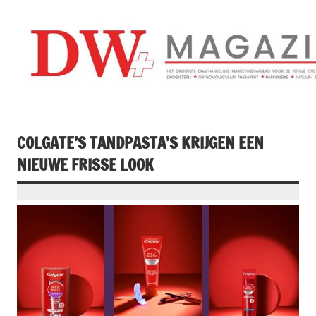
Doorgaan
naar
inhoud
Drogistenweekb
DW Magazine
COLGATE’S TANDPASTA’S KRIJGEN EEN
NIEUWE FRISSE LOOK