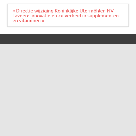
Bericht
« Directie wijziging Koninklijke Utermöhlen NV
navigatie
Laveen: innovatie en zuiverheid in supplementen
en vitaminen »