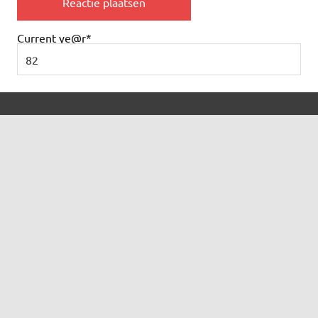
Current ye
@r
*