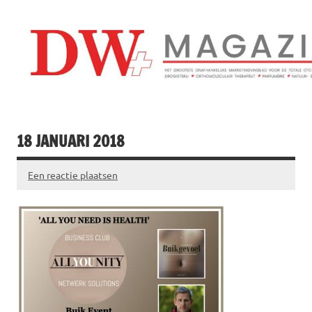
Doorgaan
naar
inhoud
Drogistenweekb
DW Magazine
18 JANUARI 2018
Een reactie plaatsen