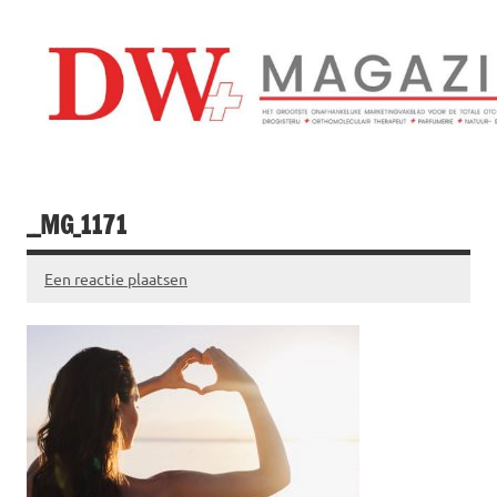
Doorgaan
naar
inhoud
Drogistenweekb
DW Magazine
__MG_1171
Een reactie plaatsen