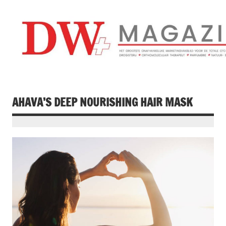
Doorgaan
naar
inhoud
Drogistenweekb
DW Magazine
AHAVA’S DEEP NOURISHING HAIR MASK