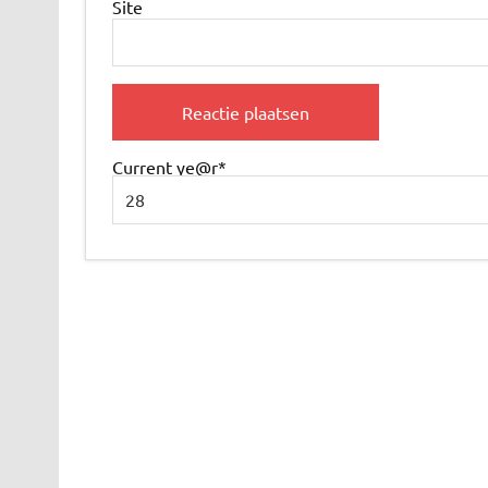
Site
Current ye
@r
*