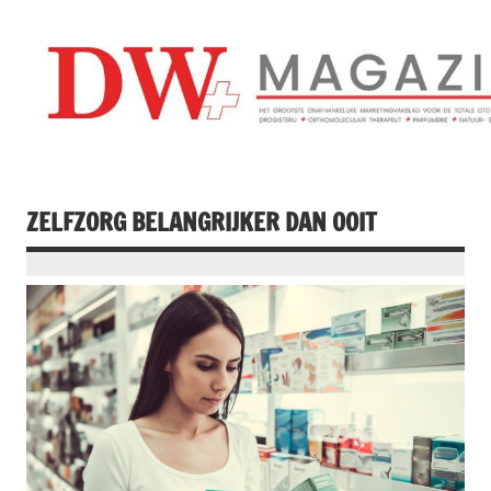
Doorgaan
naar
inhoud
Drogistenweekb
DW Magazine
ZELFZORG BELANGRIJKER DAN OOIT