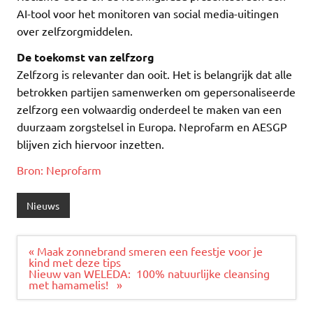
AI-tool voor het monitoren van social media-uitingen
over zelfzorgmiddelen.
De toekomst van zelfzorg
Zelfzorg is relevanter dan ooit. Het is belangrijk dat alle
betrokken partijen samenwerken om gepersonaliseerde
zelfzorg een volwaardig onderdeel te maken van een
duurzaam zorgstelsel in Europa. Neprofarm en AESGP
blijven zich hiervoor inzetten.
Bron: Neprofarm
Nieuws
Bericht
« Maak zonnebrand smeren een feestje voor je
navigatie
kind met deze tips
Nieuw van WELEDA: 100% natuurlijke cleansing
met hamamelis! »