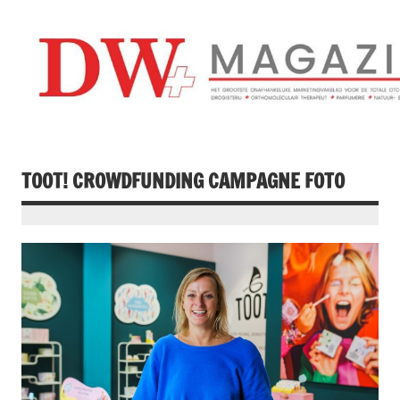
Doorgaan
naar
inhoud
Drogistenweekb
DW Magazine
TOOT! CROWDFUNDING CAMPAGNE FOTO