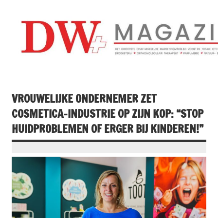
Doorgaan
naar
inhoud
Drogistenweekb
DW Magazine
VROUWELIJKE ONDERNEMER ZET
COSMETICA-INDUSTRIE OP ZIJN KOP: “STOP
HUIDPROBLEMEN OF ERGER BIJ KINDEREN!”