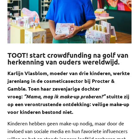
TOOT! start crowdfunding na golf van
herkenning van ouders wereldwijd.
Karlijn Vlasblom, moeder van drie kinderen, werkte
jarenlang in de cosmeticasector bij Procter &
Gamble. Toen haar zevenjarige dochter
vroeg:
“Mama, mag ik make-up proberen?”
stuitte zij
op een verontrustende ontdekking: veilige make-up
voor kinderen bestond niet.
Kinderen hebben geen make-up nodig, maar door de
invloed van sociale media en hun favoriete influencers
willen ze het op steeds jongere leeftijd proberen met