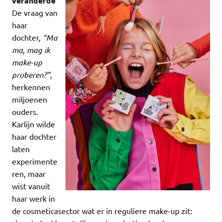
veranderde
De vraag van
haar
dochter,
“Ma
ma, mag ik
make-up
proberen?”
,
herkennen
miljoenen
ouders.
Karlijn wilde
haar dochter
laten
experimente
ren, maar
wist vanuit
haar werk in
de cosmeticasector wat er in reguliere make-up zit: