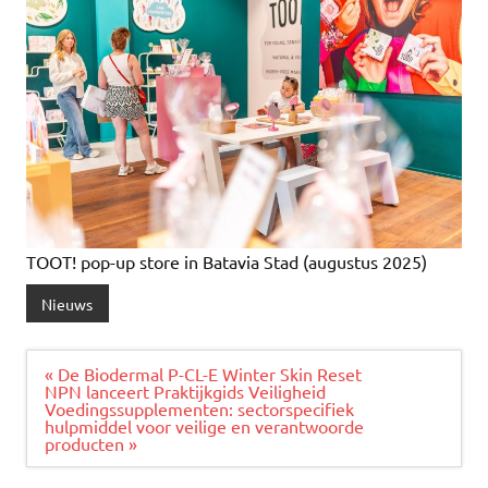
TOOT! pop-up store in Batavia Stad (augustus 2025)
Nieuws
Bericht
« De Biodermal P-CL-E Winter Skin Reset
navigatie
NPN lanceert Praktijkgids Veiligheid
Voedingssupplementen: sectorspecifiek
hulpmiddel voor veilige en verantwoorde
producten »