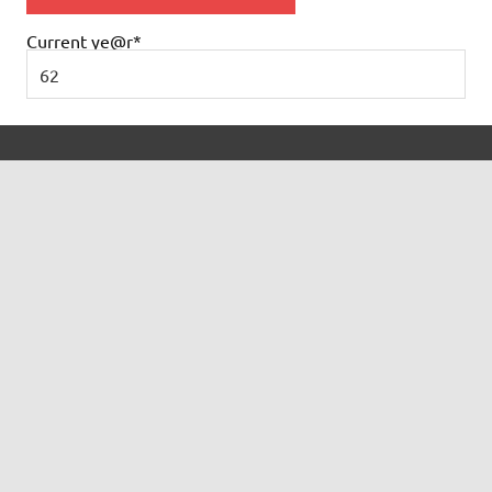
Current ye
@r
*