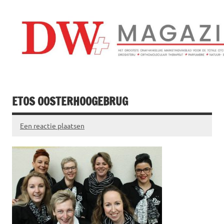
Doorgaan
naar
inhoud
Drogistenweekb
DW Magazine
ETOS OOSTERHOOGEBRUG
Een reactie plaatsen