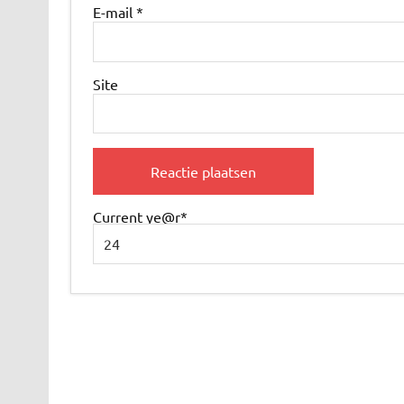
E-mail
*
Site
Current ye
@r
*