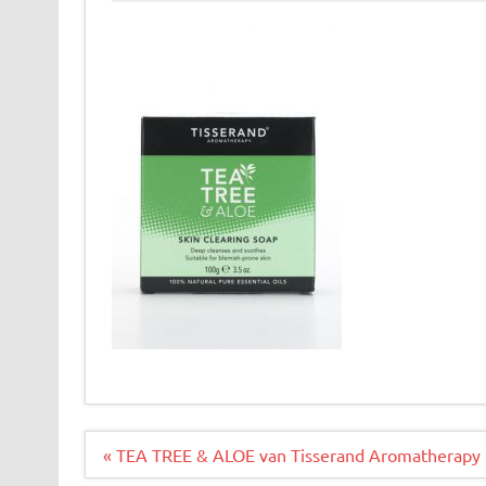
Bericht
« TEA TREE & ALOE van Tisserand Aromatherapy
navigatie