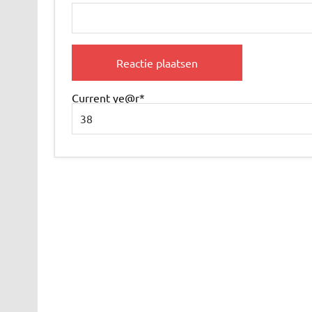
Current ye
@r
*