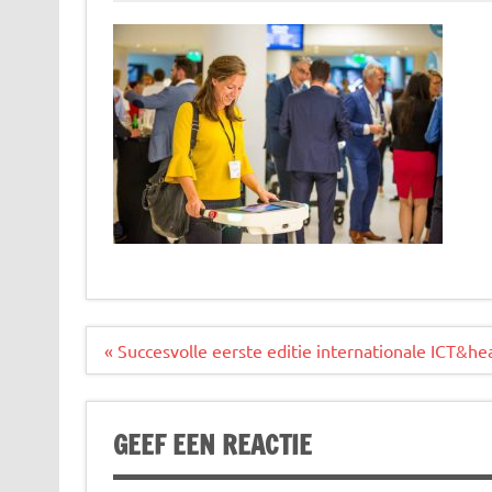
Bericht
« Succesvolle eerste editie internationale ICT&h
navigatie
GEEF EEN REACTIE