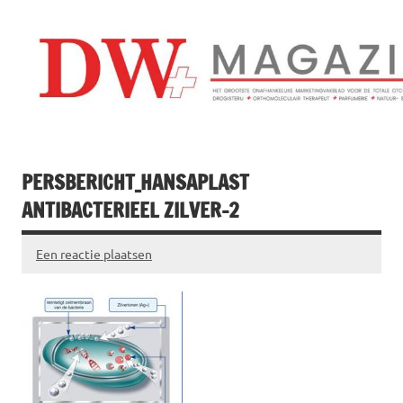
Doorgaan
naar
inhoud
Drogistenweekb
DW Magazine
PERSBERICHT_HANSAPLAST
ANTIBACTERIEEL ZILVER-2
Een reactie plaatsen