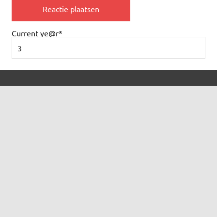
Current ye
@r
*