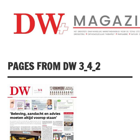
Doorgaan
naar
inhoud
Drogistenweekb
DW Magazine
PAGES FROM DW 3_4_2