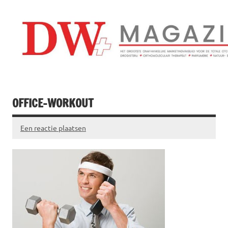
Doorgaan
naar
inhoud
Drogistenweekb
DW Magazine
OFFICE-WORKOUT
Een reactie plaatsen