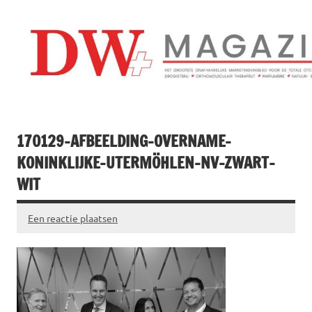
Doorgaan
naar
inhoud
Drogistenweekb
DW Magazine
170129-AFBEELDING-OVERNAME-
KONINKLIJKE-UTERMÖHLEN-NV-ZWART-
WIT
Een reactie plaatsen