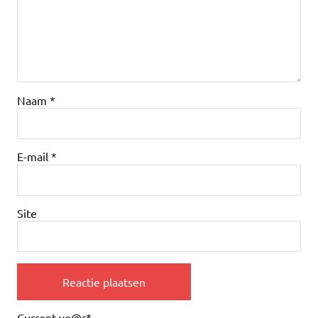
Naam
*
E-mail
*
Site
Current ye
@r
*