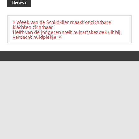
Nieuws
Bericht
« Week van de Schildklier maakt onzichtbare
navigatie
klachten zichtbaar
Helft van de jongeren stelt huisartsbezoek uit bij
verdacht huidplekje »