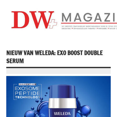
Doorgaan
naar
inhoud
Drogistenweekb
DW Magazine
NIEUW VAN WELEDA: EXO BOOST DOUBLE
SERUM