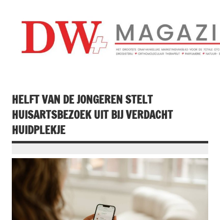
Doorgaan
naar
inhoud
Drogistenweekb
DW Magazine
HELFT VAN DE JONGEREN STELT
HUISARTSBEZOEK UIT BIJ VERDACHT
HUIDPLEKJE