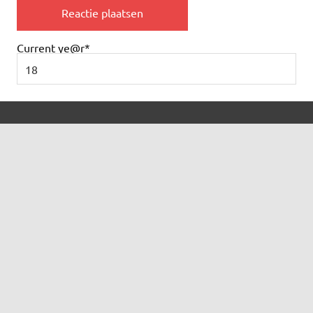
Current ye
@r
*