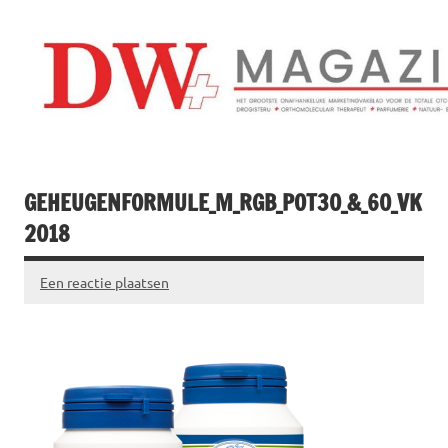
Doorgaan
naar
inhoud
Drogistenweekb
DW Magazine
GEHEUGENFORMULE_M_RGB_POT30_&_60_VK
2018
Een reactie plaatsen