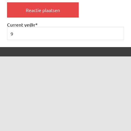
Current ye
@r
*