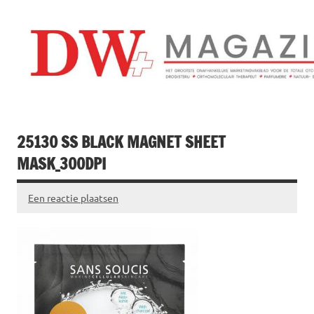
Doorgaan
naar
inhoud
Drogistenweekb
DW Magazine
25130 SS BLACK MAGNET SHEET
MASK_300DPI
Een reactie plaatsen