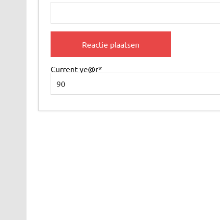
Current ye
@r
*