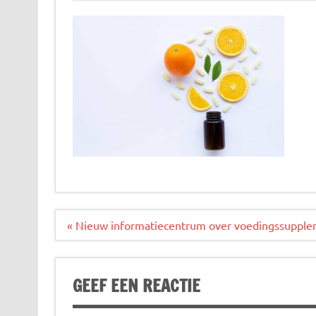
Bericht
« Nieuw informatiecentrum over voedingssuppl
navigatie
GEEF EEN REACTIE