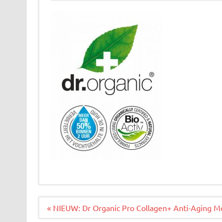
Bericht
« NIEUW: Dr Organic Pro Collagen+ Anti-Aging Mo
navigatie