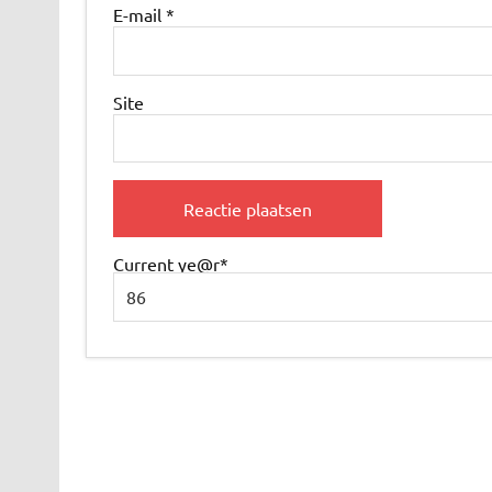
E-mail
*
Site
Current ye
@r
*