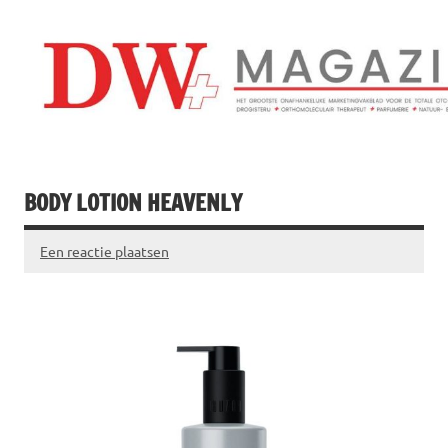
Doorgaan
naar
inhoud
Drogistenweekb
DW Magazine
BODY LOTION HEAVENLY
Een reactie plaatsen