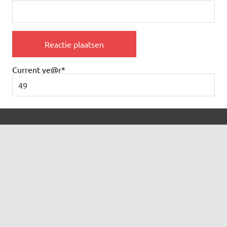
Current ye
@r
*