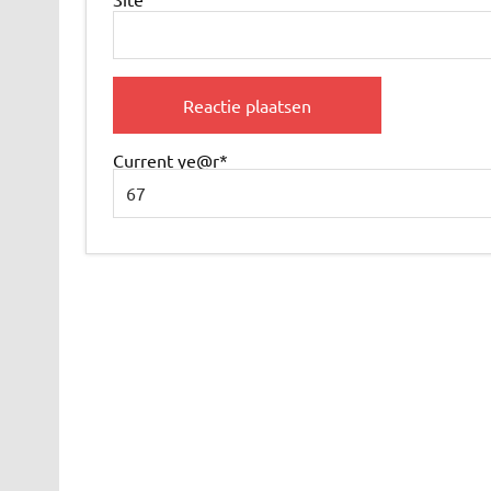
Current ye
@r
*