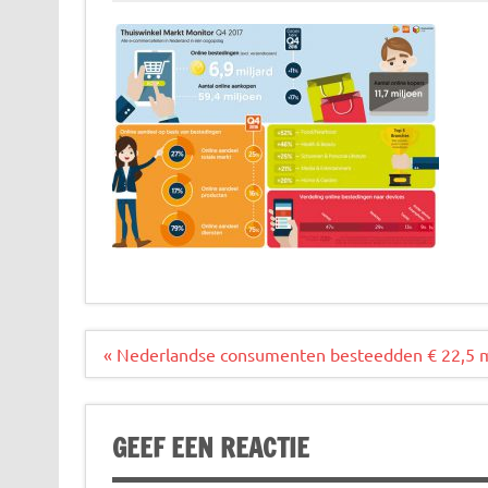
Bericht
« Nederlandse consumenten besteedden € 22,5 mi
navigatie
GEEF EEN REACTIE