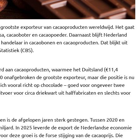
 grootste exporteur van cacaoproducten wereldwijd. Het gaat
a, cacaoboter en cacaopoeder. Daarnaast blijft Nederland
 handelaar in cacaobonen en cacaoproducten. Dat blijkt uit
tatistiek (CBS).
rd aan cacaoproducten, waarmee het Duitsland (€11,4
10 onafgebroken de grootste exporteur, maar die positie is nu
ich vooral richt op chocolade – goed voor ongeveer twee
voer voor circa driekwart uit halffabricaten en slechts voor
n is de afgelopen jaren sterk gestegen. Tussen 2020 en
miljard. In 2025 leverde de export de Nederlandse economie
or deze groei is de forse stijging van de cacaoprijs. Die