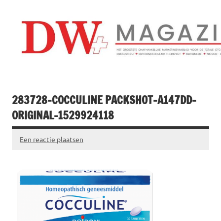
Doorgaan
naar
inhoud
Drogistenweekb
DW Magazine
283728-COCCULINE PACKSHOT-A147DD-
ORIGINAL-1529924118
Een reactie plaatsen