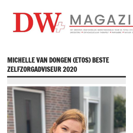
Doorgaan
naar
inhoud
Drogistenweekb
DW Magazine
MICHELLE VAN DONGEN (ETOS) BESTE
ZELFZORGADVISEUR 2020