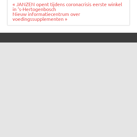
Bericht
« JANZEN opent tijdens coronacrisis eerste winkel
navigatie
in ‘s-Hertogenbosch
Nieuw informatiecentrum over
voedingssupplementen »