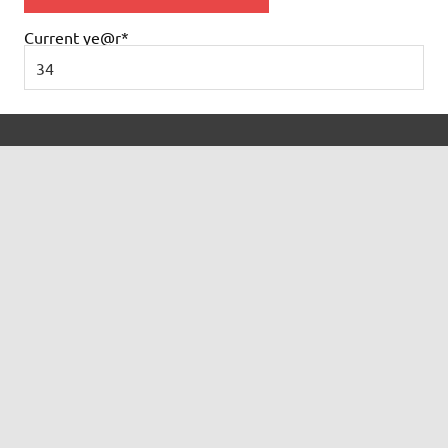
Current ye
@r
*