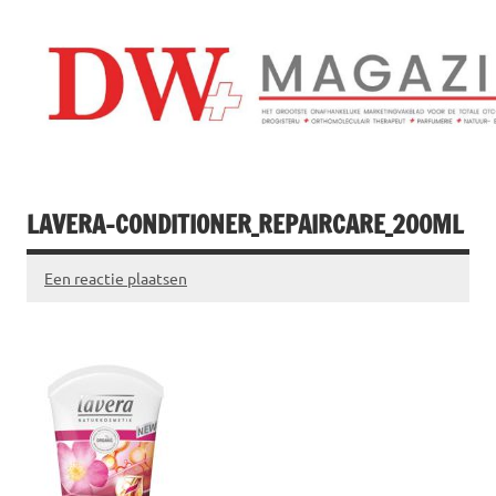
Doorgaan
naar
inhoud
Drogistenweekb
DW Magazine
LAVERA-CONDITIONER_REPAIRCARE_200ML
Een reactie plaatsen