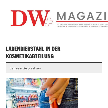
Doorgaan
naar
inhoud
Drogistenweekb
DW Magazine
LADENDIEBSTAHL IN DER
KOSMETIKABTEILUNG
Een reactie plaatsen