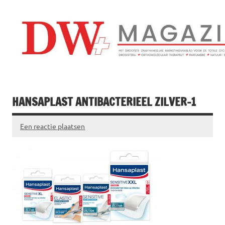
Doorgaan
naar
inhoud
Drogistenweekb
DW Magazine
HANSAPLAST ANTIBACTERIEEL ZILVER-1
Een reactie plaatsen