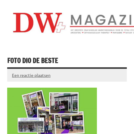
Doorgaan
naar
inhoud
Drogistenweekb
DW Magazine
FOTO DIO DE BESTE
Een reactie plaatsen