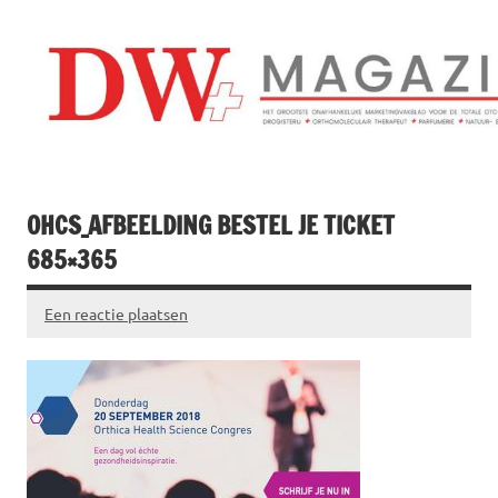
Doorgaan
naar
inhoud
Drogistenweekb
DW Magazine
OHCS_AFBEELDING BESTEL JE TICKET
685×365
Een reactie plaatsen