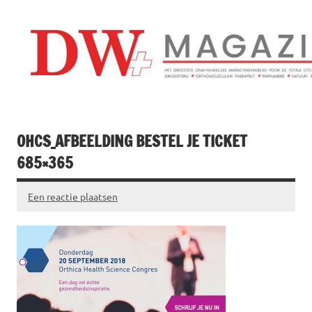
Doorgaan
naar
inhoud
Drogistenweekb
DW Magazine
OHCS_AFBEELDING BESTEL JE TICKET
685×365
Een reactie plaatsen