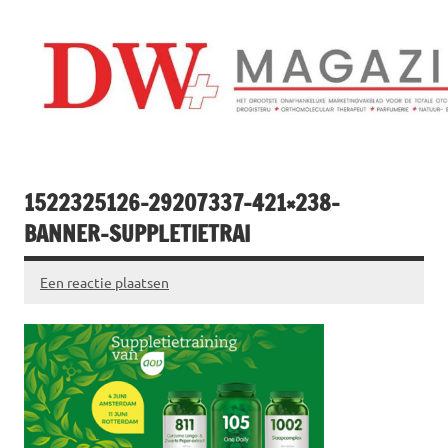
Doorgaan
naar
inhoud
Drogistenweekb
DW Magazine
1522325126-29207337-421×238-
BANNER-SUPPLETIETRAI
Een reactie plaatsen