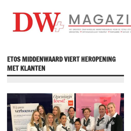
Doorgaan
naar
inhoud
Drogistenweekb
DW Magazine
ETOS MIDDENWAARD VIERT HEROPENING
MET KLANTEN