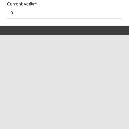
Current ye
@r
*