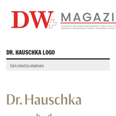
Doorgaan
naar
inhoud
Drogistenweekb
DW Magazine
DR. HAUSCHKA LOGO
Een reactie plaatsen