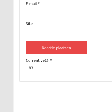
E-mail
*
Site
Current ye
@r
*