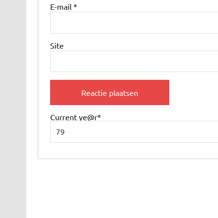
E-mail
*
Site
Current ye
@r
*