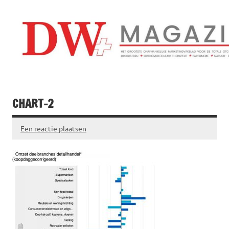
Doorgaan
naar
inhoud
Drogistenweekb
DW Magazine
CHART-2
Een reactie plaatsen