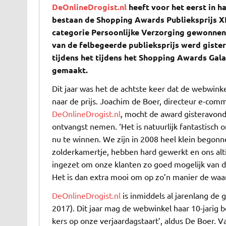
DeOnlineDrogist.nl
heeft voor het eerst in ha
bestaan de Shopping Awards Publieksprijs XL
categorie Persoonlijke Verzorging gewonnen
van de felbegeerde publieksprijs werd giste
tijdens het
tijdens het Shopping Awards Gal
gemaakt.
Dit jaar was het de achtste keer dat de webwin
naar de prijs. Joachim de Boer, directeur e-com
DeOnlineDrogist.nl
, mocht de award gisteravond 
ontvangst nemen. ‘Het is natuurlijk fantastisch 
nu te winnen. We zijn in 2008 heel klein begon
zolderkamertje, hebben hard gewerkt en ons alti
ingezet om onze klanten zo goed mogelijk van di
Het is dan extra mooi om op zo’n manier de waar
DeOnlineDrogist.nl
is inmiddels al jarenlang de 
2017). Dit jaar mag de webwinkel haar 10-jarig bes
kers op onze verjaardagstaart’, aldus De Boer. Va