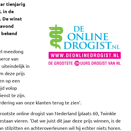
ar tienjarig
 in de
. De winst
ravond
a bekend
kel meedong
merce van
uiteindelijk in
om deze prijs
nen op een
jd volop
enst te zijn.
dering van onze klanten terug te zien’.
grootste online drogist van Nederland (plaats 60, Twinkle
taan vieren. ‘Dat we juist dit jaar deze prijs winnen, is de
n stilzitten en achteroverleunen wil hij echter niets horen.